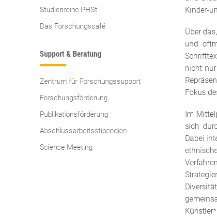
Studienreihe PHSt
Kinder-un
Das Forschungscafé
Über das,
und oftm
Support & Beratung
Schriftte
nicht nur
Repräsent
Zentrum für Forschungssupport
Fokus des
Forschungsförderung
Im Mittel
Publikationsförderung
sich dur
Abschlussarbeitsstipendien
Dabei int
Science Meeting
ethnisch
Verfahre
Strategi
Diversit
gemeinsa
Künstler