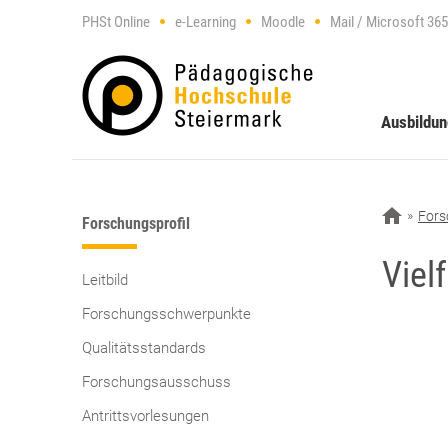
PHSt Online
e-Learning
Moodle
Mail / Microsoft 365
Ausbildu
Fors
Forschungsprofil
Viel
Leitbild
Forschungsschwerpunkte
Qualitätsstandards
Forschungsausschuss
Antrittsvorlesungen