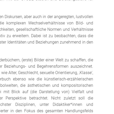
en Diskursen, aber auch in der angeregten, lustvollen
die komplexen Wechselverhältnisse von Bild- und
chkeiten, gesellschaftliche Normen und Verhältnisse
tiv zu erweitern. Dabei ist zu beobachten, dass die
ichster Identitäten und Beziehungen zunehmend in den
rbüchern, (erste) Bilder einer Welt zu schaffen, die
er Beziehungs- und Begehrensformen auszeichnet.
ie Alter, Geschlecht, sexuelle Orientierung, ‚Klasse‘,
buch ebenso wie die künstlerisch-erzählerischen
ymbolwelten, die ästhetischen und kompositorischen
i mit Blick auf (die Darstellung von) Vielfalt und
er Perspektive betrachtet. Nicht zuletzt soll die
chster Disziplinen, unter Didaktiker*innen und
ntuierter in den Fokus des gesamten Handlungsfelds