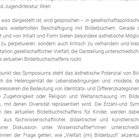
d Jugendliteratur, Wien.
 was dargestellt ist, wird gesprochen – in gesellschaftspolitisch
als wiederholten Beschäftigung mit Bilderbüchern. Gerade 
xt und von Inhalt und Form bieten besondere ästhetische Mögli
 zu perpetuieren, sondern auch kritisch zu verhandeln und krea
ation gesellschaftlicher Vielfalt, die Darstellung unterschiedl
 aktuellen Bilderbuchschaffens rückt.
punkt des Symposiums steht das ästhetische Potenzial von Bilde
ch die Heterogenität der Lebensbedingungen und -modelle, d
eressieren die Bedeutung von Identitäts- und Differenzkategorien w
e Zugehörigkeit oder Religion und Weltanschauung im Bilder
n, mit denen Diversität repräsentiert wird. Die Erzähl-und S
en des aktuellen Bilderbuchschaffens für Kinder, werden dabe
ät aus fachwissenschaftlicher, didaktischer und künstlerisch
me Diskussion unter Wissenschaftler*innen unterschiedli
*innen der Frage gelten, wie „Vielfalt (im) Bilderbuch“ akze