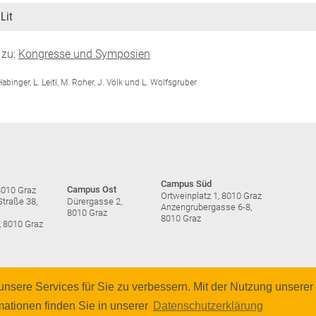
Lit
 zu:
Kongresse und Symposien
abinger, L. Leitl, M. Roher, J. Völk und L. Wolfsgruber
Campus Süd
Campus Ost
8010 Graz
Ortweinplatz 1, 8010 Graz
traße 38,
Dürergasse 2,
Anzengrubergasse 6-8,
8010 Graz
8010 Graz
, 8010 Graz
nsere Services für Sie zu verbessern. Mit der Nutzung unserer 
© 2026 Pädagogische 
mationen finden Sie in unserer
Datenschutzerklärung