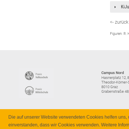
KiJu
<- zurück
Figuren: R. H
Campus Nord
Hasnerplatz 12, 
Theodor-Körner-S
8010 Graz
Grabenstraße 48
Die auf unserer Website verwendeten Cookies helfen uns, u
Impressum
Datenschutzerklärung
Barrierefreiheit
einverstanden, dass wir Cookies verwenden. Weitere Infor