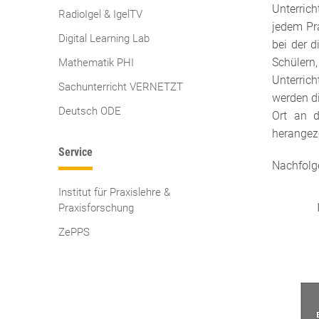
Unterrich
RadioIgel & IgelTV
jedem Pra
Digital Learning Lab
bei der d
Schülern
Mathematik PHI
Unterric
Sachunterricht VERNETZT
werden d
Deutsch ODE
Ort an d
herangez
Service
Nachfolg
Institut für Praxislehre &
Praxisforschung
ZePPS