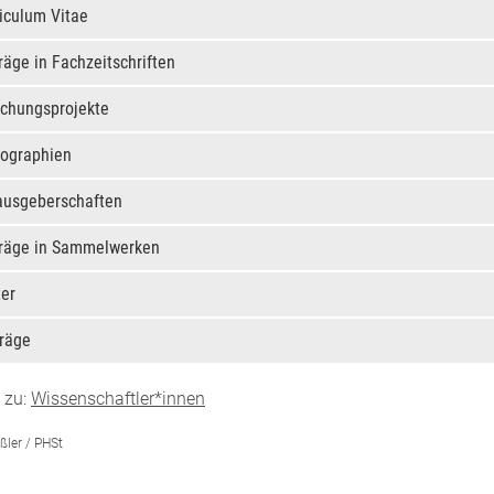
iculum Vitae
räge in Fachzeitschriften
schungsprojekte
ographien
ausgeberschaften
träge in Sammelwerken
ter
träge
 zu:
Wissenschaftler*innen
ßler / PHSt