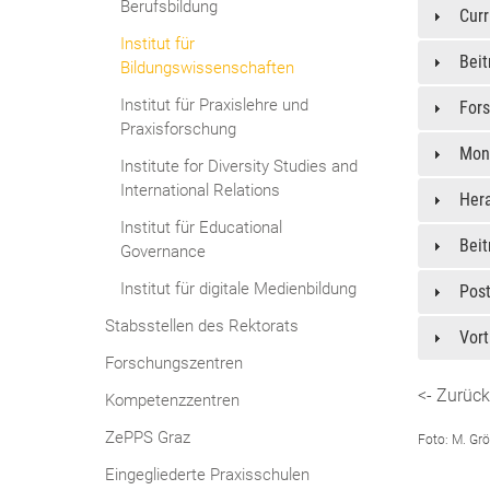
Berufsbildung
Curr
Institut für
Beit
Bildungswissenschaften
Institut für Praxislehre und
For
Praxisforschung
Mon
Institute for Diversity Studies and
International Relations
Her
Institut für Educational
Bei
Governance
Institut für digitale Medienbildung
Pos
Stabsstellen des Rektorats
Vor
Forschungszentren
<- Zurück
Kompetenzzentren
ZePPS Graz
Foto: M. Grö
Eingegliederte Praxisschulen