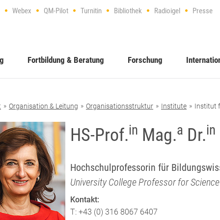
Webex
QM-Pilot
Turnitin
Bibliothek
Radioigel
Presse
ng
Fortbildung & Beratung
Forschung
Internatio
t
Organisation & Leitung
Organisationsstruktur
Institute
Institut
in
a
in
HS-Prof.
Mag.
Dr.
Hochschulprofessorin für Bildungswi
University College Professor for Scienc
Kontakt:
T: +43 (0) 316 8067 6407