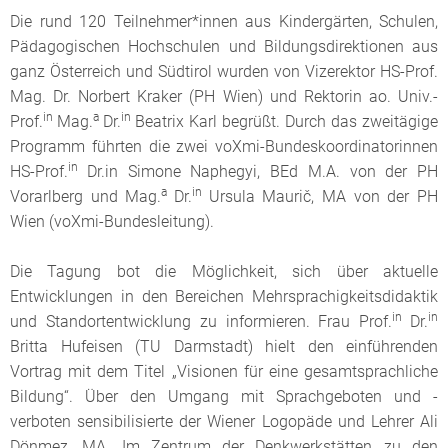
Die rund 120 Teilnehmer*innen aus Kindergärten, Schulen,
Pädagogischen Hochschulen und Bildungsdirektionen aus
ganz Österreich und Südtirol wurden von Vizerektor HS-Prof.
Mag. Dr. Norbert Kraker (PH Wien) und Rektorin ao. Univ.-
in
a
in
Prof.
Mag.
Dr.
Beatrix Karl begrüßt. Durch das zweitägige
Programm führten die zwei voXmi-Bundeskoordinatorinnen
in
HS-Prof.
Dr.in Simone Naphegyi, BEd M.A. von der PH
a
in
Vorarlberg und Mag.
Dr.
Ursula Maurič, MA von der PH
Wien (voXmi-Bundesleitung).
Die Tagung bot die Möglichkeit, sich über aktuelle
Entwicklungen in den Bereichen Mehrsprachigkeitsdidaktik
in
in
und Standortentwicklung zu informieren. Frau Prof.
Dr.
Britta Hufeisen (TU Darmstadt) hielt den einführenden
Vortrag mit dem Titel „Visionen für eine gesamtsprachliche
Bildung“. Über den Umgang mit Sprachgeboten und -
verboten sensibilisierte der Wiener Logopäde und Lehrer Ali
Dönmez, MA. Im Zentrum der Denkwerkstätten zu den