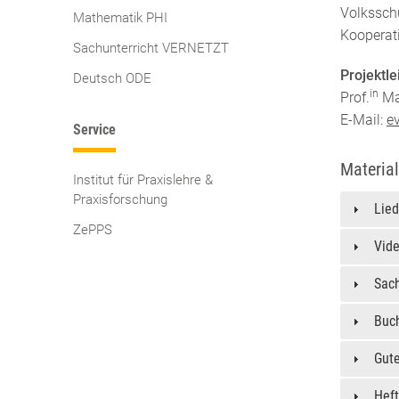
Volkssch
Mathematik PHI
Kooperat
Sachunterricht VERNETZT
Projektle
Deutsch ODE
in
Prof.
Ma
E-Mail:
e
Service
Material
Institut für Praxislehre &
Praxisforschung
Lied
ZePPS
Vide
Sach
Buc
Gute
Hef