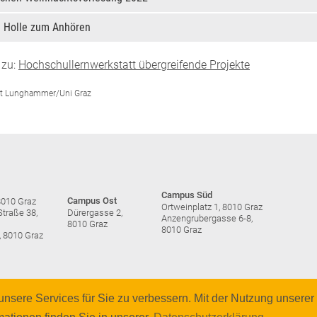
u Holle zum Anhören
 zu:
Hochschullernwerkstatt übergreifende Projekte
ut Lunghammer/Uni Graz
Campus Süd
Campus Ost
8010 Graz
Ortweinplatz 1, 8010 Graz
traße 38,
Dürergasse 2,
Anzengrubergasse 6-8,
8010 Graz
8010 Graz
, 8010 Graz
nsere Services für Sie zu verbessern. Mit der Nutzung unserer 
© 2026 Pädagogische 