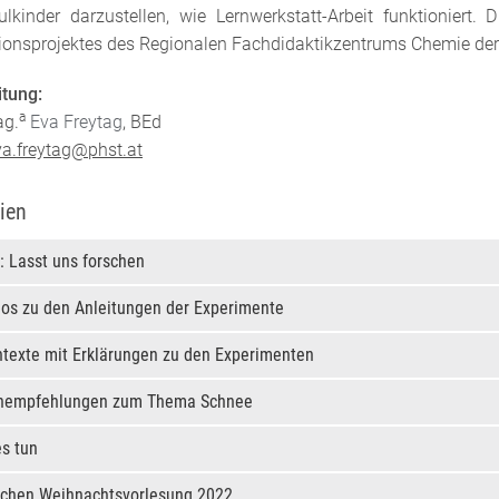
ulkinder darzustellen, wie Lernwerkstatt-Arbeit funktioniert
ionsprojektes des Regionalen Fachdidaktikzentrums Chemie der 
itung:
a
g.
Eva Freytag
, BEd
va.freytag@phst.at
ien
: Lasst uns forschen
os zu den Anleitungen der Experimente
texte mit Erklärungen zu den Experimenten
hempfehlungen zum Thema Schnee
s tun
tchen Weihnachtsvorlesung 2022