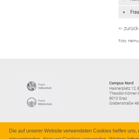
Fra
<- zurück
Foto: Helm
Campus Nord
Hasnerplatz 12, 
Theodor-Körner-S
8010 Graz
Grabenstraße 48
Die auf unserer Website verwendeten Cookies helfen uns, u
Impressum
Datenschutzerklärung
Barrierefreiheit