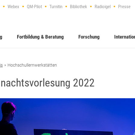
Webex
QM-Pilot
Turnitin
Bibliothek
Radioigel
Presse
ng
Fortbildung & Beratung
Forschung
Internatio
is
Hochschullernwerkstätten
nachtsvorlesung 2022