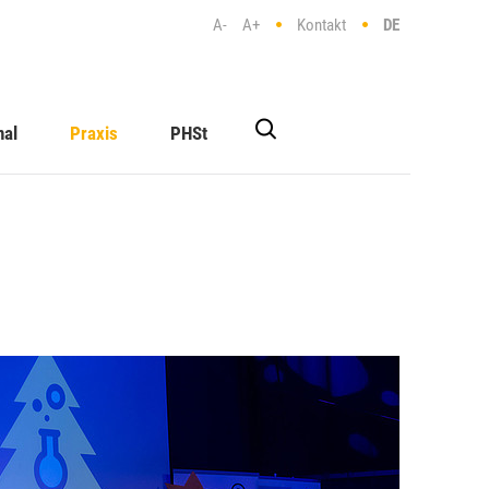
A-
A+
Kontakt
DE
nal
Praxis
PHSt