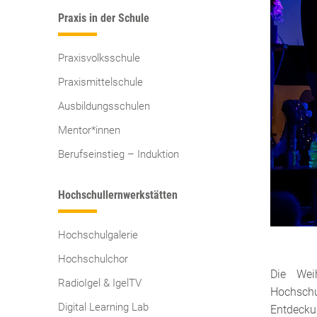
Praxis in der Schule
Praxisvolksschule
Praxismittelschule
Ausbildungsschulen
Mentor*innen
Berufseinstieg – Induktion
Hochschullernwerkstätten
Hochschulgalerie
Hochschulchor
Die Wei
RadioIgel & IgelTV
Hochsch
Digital Learning Lab
Entdecku