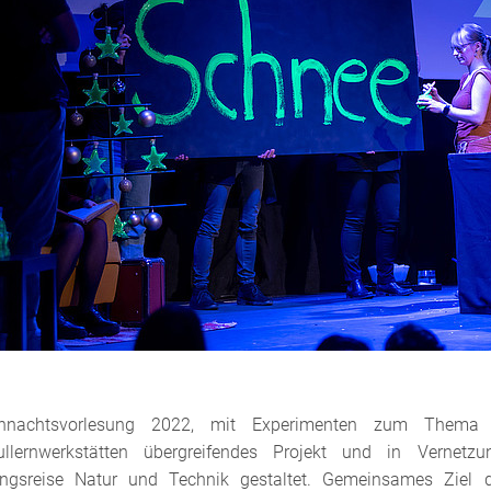
hnachtsvorlesung 2022, mit Experimenten zum Them
ullernwerkstätten übergreifendes Projekt und in Vernet
ngsreise Natur und Technik gestaltet. Gemeinsames Ziel d