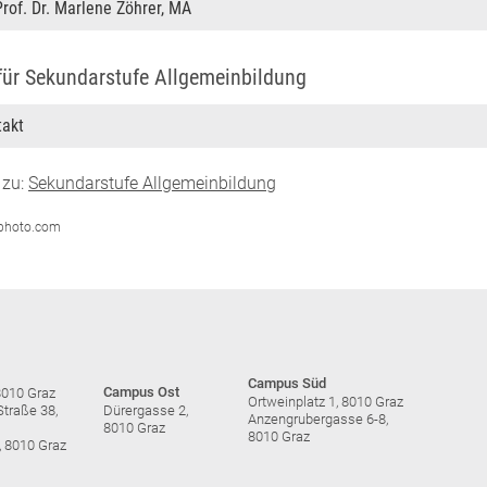
rof. Dr. Marlene Zöhrer, MA
 für Sekundarstufe Allgemeinbildung
takt
 zu:
Sekundarstufe Allgemeinbildung
erphoto.com
Campus Süd
Campus Ost
8010 Graz
Ortweinplatz 1, 8010 Graz
traße 38,
Dürergasse 2,
Anzengrubergasse 6-8,
8010 Graz
8010 Graz
, 8010 Graz