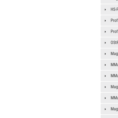
HS-P
Prof
Prof
OSt
Mag.
MMa
MMa
Mag.
MMa
Mag.