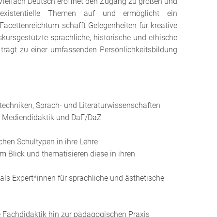
 Vielfach Deutsch eröffnet den Zugang zu großen und
h existentielle Themen auf und ermöglicht ein
 Facettenreichtum schafft Gelegenheiten für kreative
kursgestützte sprachliche, historische und ethische
 trägt zu einer umfassenden Persönlichkeitsbildung
stechniken, Sprach- und Literaturwissenschaften
ie Mediendidaktik und DaF/DaZ
ichen Schultypen in ihre Lehre
m Blick und thematisieren diese in ihren
als Expert*innen für sprachliche und ästhetische
e Fachdidaktik hin zur pädagogischen Praxis