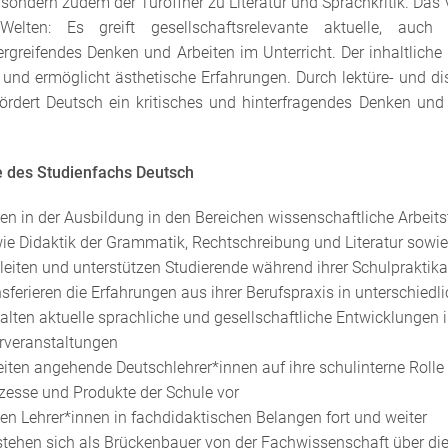
sondern zudem der Türöffner zu Literatur und Sprachkritik. Das
Welten: Es greift gesellschaftsrelevante aktuelle, auc
rgreifendes Denken und Arbeiten im Unterricht. Der inhaltliche
und ermöglicht ästhetische Erfahrungen. Durch lektüre- und dis
fördert Deutsch ein kritisches und hinterfragendes Denken und
 des Studienfachs Deutsch
ren in der Ausbildung in den Bereichen wissenschaftliche Arbeit
ie Didaktik der Grammatik, Rechtschreibung und Literatur sow
leiten und unterstützen Studierende während ihrer Schulpraktika
nsferieren die Erfahrungen aus ihrer Berufspraxis in unterschiedl
alten aktuelle sprachliche und gesellschaftliche Entwicklungen i
rveranstaltungen
eiten angehende Deutschlehrer*innen auf ihre schulinterne Rolle 
zesse und Produkte der Schule vor
den Lehrer*innen in fachdidaktischen Belangen fort und weiter
stehen sich als Brückenbauer von der Fachwissenschaft über di