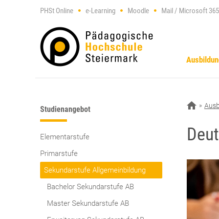
PHSt Online
e-Learning
Moodle
Mail / Microsoft 365
Ausbildu
Ausb
Studienangebot
Deu
Elementarstufe
Primarstufe
Sekundarstufe Allgemeinbildung
Bachelor Sekundarstufe AB
Master Sekundarstufe AB