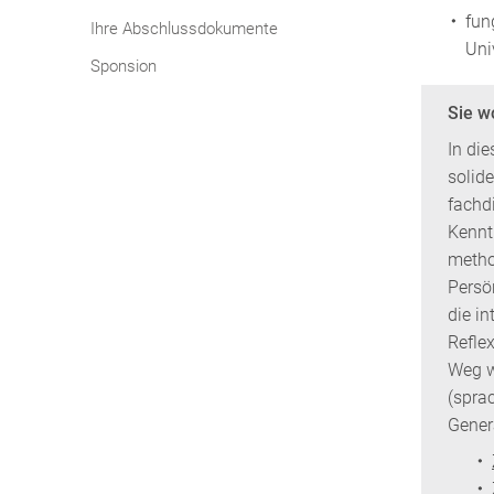
fun
Ihre Abschlussdokumente
Uni
Sponsion
Sie w
In di
solid
fachd
Kennt
metho
Persö
die i
Refle
Weg w
(spra
Gener