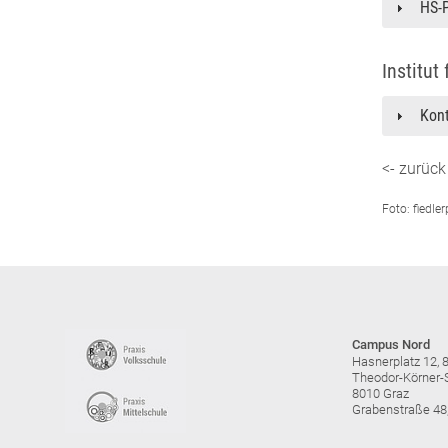
HS-P
Institut
Kon
<- zurück
Foto: fiedl
Campus Nord
Hasnerplatz 12, 
Theodor-Körner-S
8010 Graz
Grabenstraße 48