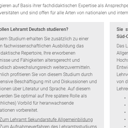
gieren auf Basis ihrer fachdidaktischen Expertise als Ansprech
versitäten und sind offen für alle Arten von nationalen und inte
ollen Lehramt Deutsch studieren?
Sie s
Süd-O
esem Studium erhalten Sie zusätzlich zu einer
en fachwissenschaftlichen Ausbildung das
Das L
idaktische Repertoire, Ihre erworbenen
Allge
nisse und Fähigkeiten altersgerecht und
Hochs
disch abwechslungsreich weiterzuvermitteln.
Entwi
nlich profitieren Sie von diesem Studium durch
Lehrv
ntensive Beschäftigung mit und Diskussionen und
von d
xionen über Literatur und Sprache. Auf diesem
Lehre
erden Sie optimal auf Ihre spätere Rolle als
chliches) Vorbild für heranwachsende
ationen vorbereitet.
Zum Lehramt Sekundarstufe Allgemeinbildung
Zum Aufnahmeverfahren des Lehramtsstudiums