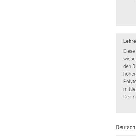
Lehre
Diese
wisse
den B
höhere
Polyt
mittl
Deuts
Deutsch