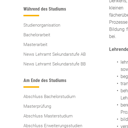
Denkens, 
kleinen 
Während des Studiums
fächerübe
Prozesse 
Studienorganisation
Bildung 
Bachelorarbeit
bei.
Masterarbeit
Lehrende
News Lehramt Sekundarstufe AB
leh
News Lehramt Sekundarstufe BB
sow
beg
Am Ende des Studiums
tra
beh
Abschluss Bachelorstudium
Leh
ber
Masterprüfung
Pro
Abschluss Masterstudium
bil
Abschluss Erweiterungsstudien
ver