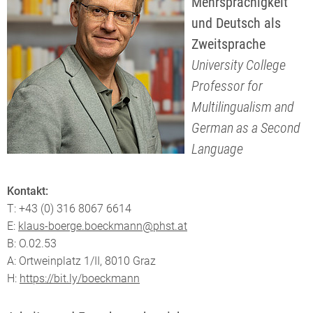
Mehrsprachigkeit
und Deutsch als
Zweitsprache
University College
Professor for
Multilingualism and
German as a Second
Language
Kontakt:
T: +43 (0) 316 8067 6614
E:
klaus-boerge.boeckmann@phst.at
B: O.02.53
A: Ortweinplatz 1/II, 8010 Graz
H:
https://bit.ly/boeckmann