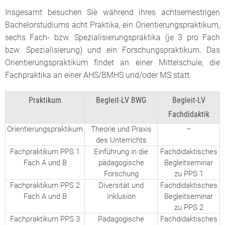
Insgesamt besuchen Sie während ihres achtsemestrigen
Bachelorstudiums acht Praktika, ein Orientierungspraktikum,
sechs Fach- bzw. Spezialisierungspraktika (je 3 pro Fach
bzw. Spezialisierung) und ein Forschungspraktikum. Das
Orientierungspraktikum findet an einer Mittelschule, die
Fachpraktika an einer AHS/BMHS und/oder MS statt.
Praktikum
Begleit-LV BWG
Begleit-LV
Fachdidaktik
Orientierungspraktikum
Theorie und Praxis
–
des Unterrichts
Fachpraktikum PPS 1
Einführung in die
Fachdidaktisches
Fach A und B
pädagogische
Begleitseminar
Forschung
zu PPS 1
Fachpraktikum PPS 2
Diversität und
Fachdidaktisches
Fach A und B
Inklusion
Begleitseminar
zu PPS 2
Fachpraktikum PPS 3
Pädagogische
Fachdidaktisches