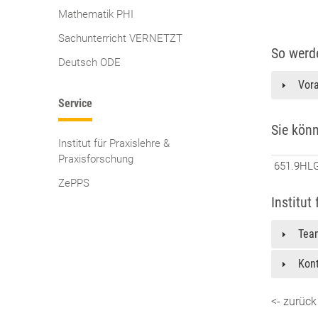
Mathematik PHI
Sachunterricht VERNETZT
So werd
Deutsch ODE
Vora
Service
Sie kön
Institut für Praxislehre &
Praxisforschung
651.9HL
ZePPS
Institut
Tea
Kon
<- zurück