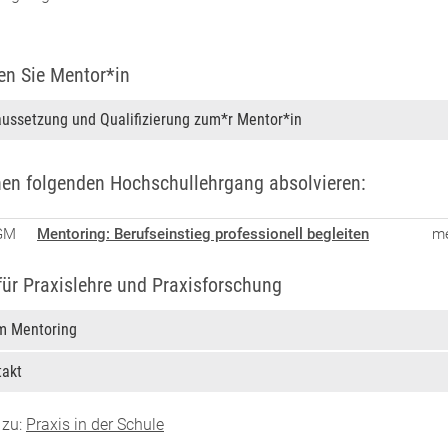
en Sie Mentor*in
ussetzung und Qualifizierung zum*r Mentor*in
nen folgenden Hochschullehrgang absolvieren:
GM
Mentoring: Berufseinstieg professionell begleiten
me
 für Praxislehre und Praxisforschung
m Mentoring
takt
 zu:
Praxis in der Schule