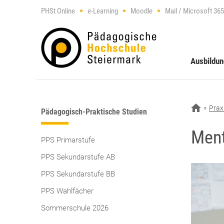
PHSt Online
e-Learning
Moodle
Mail / Microsoft 365
Ausbildu
Prax
Pädagogisch-Praktische Studien
Ment
PPS Primarstufe
PPS Sekundarstufe AB
PPS Sekundarstufe BB
PPS Wahlfächer
Sommerschule 2026