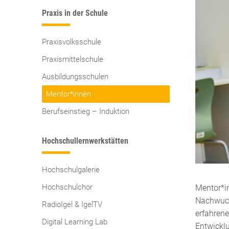
Praxis in der Schule
Praxisvolksschule
Praxismittelschule
Ausbildungsschulen
Mentor*innen
Berufseinstieg – Induktion
Hochschullernwerkstätten
Hochschulgalerie
Hochschulchor
Mentor*i
Nachwuch
RadioIgel & IgelTV
erfahrene
Digital Learning Lab
Entwicklu