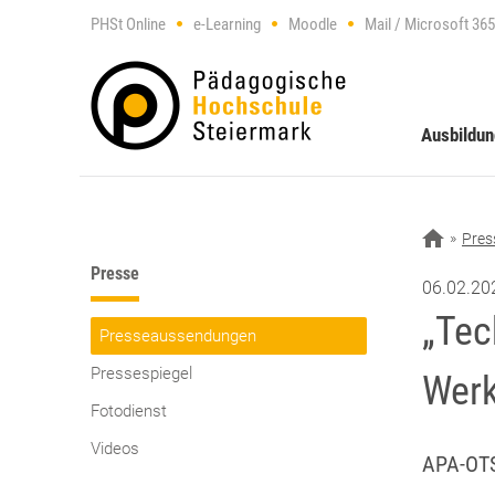
PHSt Online
e-Learning
Moodle
Mail / Microsoft 365
Ausbildu
Pres
Presse
06.02.20
„Tec
Presseaussendungen
Pressespiegel
Werk
Fotodienst
Videos
APA-OTS