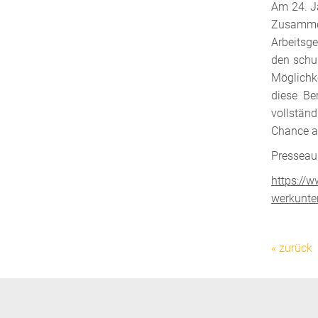
Am 24. Jä
Zusamme
Arbeitsg
den schul
Möglichke
diese Ber
vollständ
Chance au
Presseau
https://
werkunter
« zurück