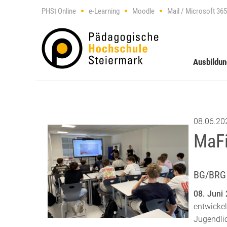
PHSt Online
e-Learning
Moodle
Mail / Microsoft 365
Ausbildu
08.06.20
MaFi
BG/BRG 
08. Juni
entwicke
Jugendli