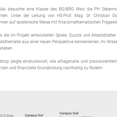
ai besuchte eine Klasse des BG/BRG Weiz die PH Steierm
hmen. Unter der Leitung von HS-Prof. Mag. Dr. Christian D
innen auf spielerische Weise mit finanzmathematischen Fragest
 die im Projekt entwickelten Spiele, Quizze und Arbeitsblätter
Mathematik aus einer neuen Perspektive kennenlernen, ihr Wis
erleben.
shop zeigte eindrucksvoll, wie alltagsnahe und praxisorienti
en und finanzielle Grundbildung nachhaltig zu fördern.
Campus Süd
Campus Ost
8010 Graz