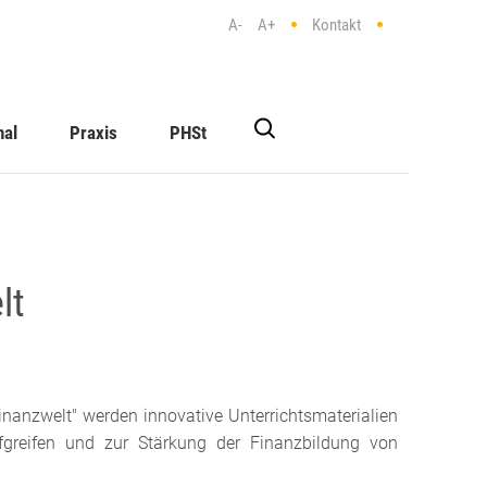
A-
A+
Kontakt
nal
Praxis
PHSt
lt
anzwelt" werden innovative Unterrichtsmaterialien
fgreifen und zur Stärkung der Finanzbildung von