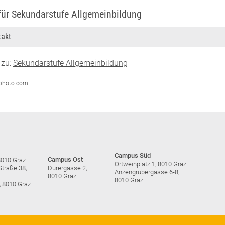
 für Sekundarstufe Allgemeinbildung
takt
 zu:
Sekundarstufe Allgemeinbildung
erphoto.com
Campus Süd
Campus Ost
8010 Graz
Ortweinplatz 1, 8010 Graz
traße 38,
Dürergasse 2,
Anzengrubergasse 6-8,
8010 Graz
8010 Graz
, 8010 Graz