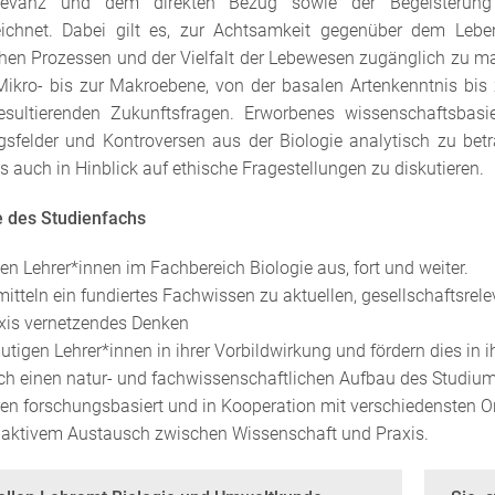
relevanz und dem direkten Bezug sowie der Begeisterun
ichnet. Dabei gilt es, zur Achtsamkeit gegenüber dem Leben
hen Prozessen und der Vielfalt der Lebewesen zugänglich zu mac
Mikro- bis zur Makroebene, von der basalen Artenkenntnis b
esultierenden Zukunftsfragen. Erworbenes wissenschaftsbasi
felder und Kontroversen aus der Biologie analytisch zu betrach
s auch in Hinblick auf ethische Fragestellungen zu diskutieren.
 des Studienfachs
den Lehrer*innen im Fachbereich Biologie aus, fort und weiter.
mitteln ein fundiertes Fachwissen zu aktuellen, gesellschaftsre
xis vernetzendes Denken
utigen Lehrer*innen in ihrer Vorbildwirkung und fördern dies in 
ch einen natur- und fachwissenschaftlichen Aufbau des Studium
ren forschungsbasiert und in Kooperation mit verschiedensten 
 aktivem Austausch zwischen Wissenschaft und Praxis.