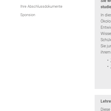
Sie w
Ihre Abschlussdokumente
studi
Sponsion
In di
Ökolo
Entwi
Wisse
Schül
Sie j
ihrem
Lehre
Diese