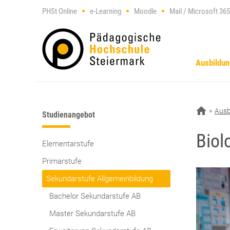
PHSt Online
e-Learning
Moodle
Mail / Microsoft 365
Ausbildu
Ausb
Studienangebot
Biol
Elementarstufe
Primarstufe
Sekundarstufe Allgemeinbildung
Bachelor Sekundarstufe AB
Master Sekundarstufe AB