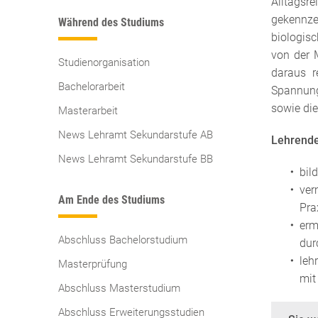
Alltags
gekennze
Während des Studiums
biologisc
von der 
Studienorganisation
daraus r
Bachelorarbeit
Spannungs
sowie die
Masterarbeit
News Lehramt Sekundarstufe AB
Lehrende
News Lehramt Sekundarstufe BB
bil
ver
Am Ende des Studiums
Pra
erm
Abschluss Bachelorstudium
dur
leh
Masterprüfung
mit
Abschluss Masterstudium
Abschluss Erweiterungsstudien