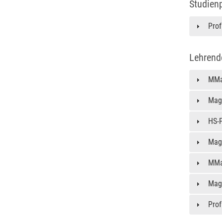
Studien
Prof
Lehrend
MMag
Mag
HS-P
Mag
MMag
Mag
Prof