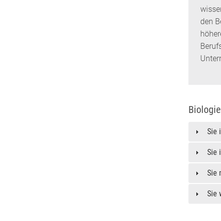
wisse
den B
höher
Beruf
Unter
Biologi
Sie 
Sie 
Sie 
Sie