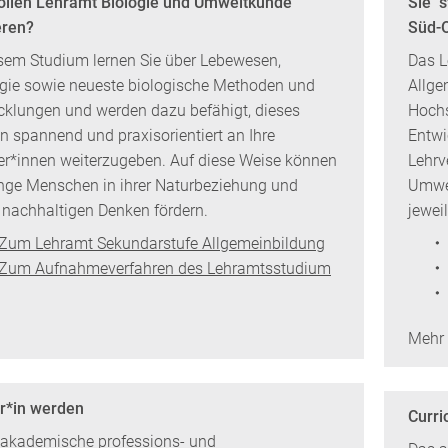
ollen Lehramt Biologie und Umweltkunde
Sie s
eren?
Süd-O
esem Studium lernen Sie über Lebewesen,
Das L
gie sowie neueste biologische Methoden und
Allge
cklungen und werden dazu befähigt, dieses
Hochs
n spannend und praxisorientiert an Ihre
Entwi
er*innen weiterzugeben. Auf diese Weise können
Lehrv
unge Menschen in ihrer Naturbeziehung und
Umwel
 nachhaltigen Denken fördern.
jewei
Zum Lehramt Sekundarstufe Allgemeinbildung
Zum Aufnahmeverfahren des Lehramtsstudium
Mehr 
r*in werden
Curri
 akademische professions- und